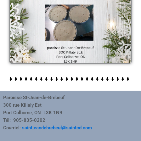
Paroisse St-Jean-de-Brébeuf
300 rue Killaly Est
Port Colborne, ON L3K 1N9
Tél: 905-835-0202
Courriel:
saintjeandebrebeuf@saintcd.com